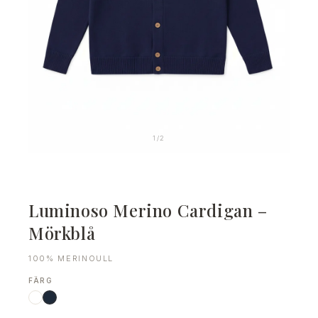
1
/
2
Luminoso Merino Cardigan –
Mörkblå
100% MERINOULL
FÄRG